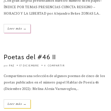
¡Con gran alegría presentamos nuestro número 46 en papel!
ÍNDICE POR TEMAS PRESENCIAS CUNCTA RESIGNO –
HORACIO Y LA LIBERTAD por Alejandro Bekes ZONAS LA..
→
Leer más
Poetas del #46 II
PAZ
17 DICIEMBRE
COMPARTIR
por
Compartimos una selección de algunos poemas de cinco de los
poetas publicados en el número papel Hablar de Poesía 46
(Diciembre 2022): Melina Alexia Varnavoglou,..
→
Leer más