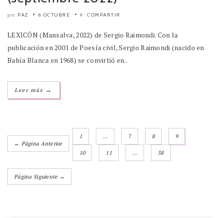
PAZ
6 OCTUBRE
COMPARTIR
por
LEXICÓN (Mansalva, 2022) de Sergio Raimondi. Con la
publicación en 2001 de Poesía civil, Sergio Raimondi (nacido en
Bahía Blanca en 1968) se convirtió en..
→
Leer más
1
…
7
8
9
← Página Anterior
10
11
…
38
Página Siguiente →