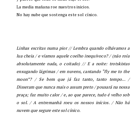
La media mañana roe nuestros inicios.
No hay nube que sostenga este sol cínico.
Linhas escritas numa pior
// Lembra quando olhávamos a
lua cheia / e víamos aquele coelho inequívoco? / (não roía
absolutamente nada, o coitado) // E a noite: trotskistas
enxugando lágrimas / em nuvens, cantando “fly me to the
moon”? / Se bem que já faz tanto, tanto tempo… /
Disseram que nunca mais o assum preto / pousará na nossa
praça; faz muito calor / e, ao que parece, tudo é velho sob
o sol. / A entremanhã roeu os nossos inícios. / Não há
nuvem que segure este sol cínico.