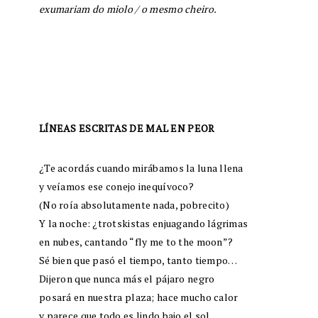
exumariam do miolo / o mesmo cheiro.
LÍNEAS ESCRITAS DE MAL EN PEOR
¿Te acordás cuando mirábamos la luna llena
y veíamos ese conejo inequívoco?
(No roía absolutamente nada, pobrecito)
Y la noche: ¿trotskistas enjuagando lágrimas
en nubes, cantando “fly me to the moon”?
Sé bien que pasó el tiempo, tanto tiempo…
Dijeron que nunca más el pájaro negro
posará en nuestra plaza; hace mucho calor
y parece que todo es lindo bajo el sol.