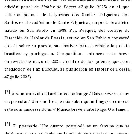
edición papel de
Hablar de Poesía 47
(julio 2023) en el que
salieron poemas de Felgueiras dos Santos. Felgueiras dos
Santos es el seudónimo de Dante Felgueiras, un poeta brasileiro
nacido en San Pablo en 1988. Paz Busquet, del consejo de
Dirección de Hablar de Poesía, estuvo en San Pablo y conversó
con él sobre su poesía, sus motivos para escribir y la poesía
brasileña y portuguesa. Compartimos entonces esta breve
entrevista de mayo de 2023 y cuatro de los poemas que, con
traducción de Paz Busquet, se publicaron en Hablar de Poesía
47 (julio 2023).
[2]
A sombra azul da tarde nos confrange./ Baixa, severa, a luz
crepuscular./ Um sino toca, e não saber quem tange/ é como se
este som nascesse do ar.// Música breve, noite longa. O alfanje…
[3]
El poemario “Um quarto possível” es un fanzine que se
dobla en cuatro, es decir que la edición se organiza en cuartos