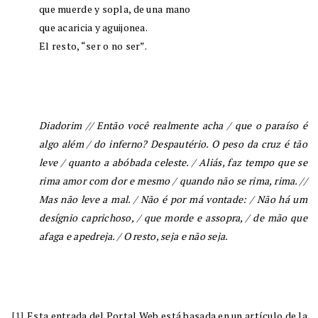
que muerde y sopla, de una mano
que acaricia y aguijonea.
El resto, “ser o no ser”.
Diadorim
// Então você realmente acha / que o paraíso é
algo além / do inferno? Despautério. O peso da cruz é tão
leve / quanto a abóbada celeste. / Aliás, faz tempo que se
rima amor com dor e mesmo / quando não se rima, rima. //
Mas não leve a mal. / Não é por má vontade: / Não há um
desígnio caprichoso, / que morde e assopra, / de mão que
afaga e apedreja. / O resto, seja e não seja.
[1]
Esta entrada del Portal Web está basada en un artículo de la